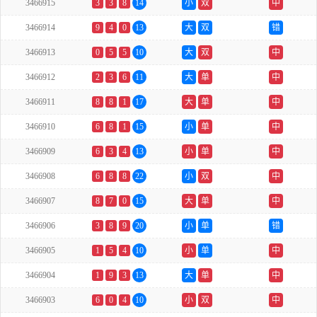
3466915
3
3
8
14
小
双
中
3466914
9
4
0
13
大
双
错
3466913
0
5
5
10
大
双
中
3466912
2
3
6
11
大
单
中
3466911
8
8
1
17
大
单
中
3466910
6
8
1
15
小
单
中
3466909
6
3
4
13
小
单
中
3466908
6
8
8
22
小
双
中
3466907
8
7
0
15
大
单
中
3466906
3
8
9
20
小
单
错
3466905
1
5
4
10
小
单
中
3466904
1
9
3
13
大
单
中
3466903
6
0
4
10
小
双
中