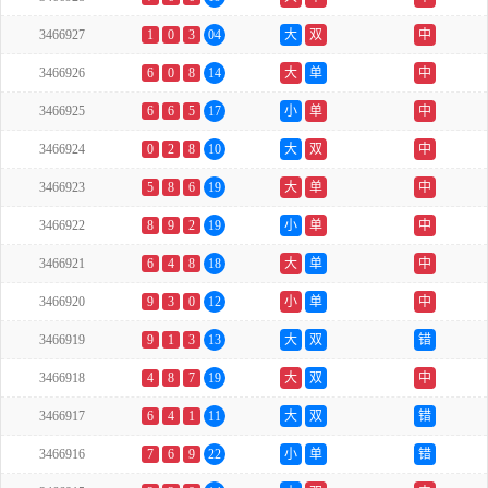
3466927
1
0
3
04
大
双
中
3466926
6
0
8
14
大
单
中
3466925
6
6
5
17
小
单
中
3466924
0
2
8
10
大
双
中
3466923
5
8
6
19
大
单
中
3466922
8
9
2
19
小
单
中
3466921
6
4
8
18
大
单
中
3466920
9
3
0
12
小
单
中
3466919
9
1
3
13
大
双
错
3466918
4
8
7
19
大
双
中
3466917
6
4
1
11
大
双
错
3466916
7
6
9
22
小
单
错