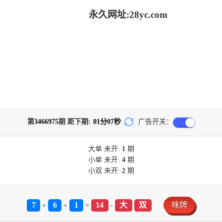
永久网址:28yc.com
第
3466975
期 距下期:
01
分
07
秒
广告开关：
大单
未开:
1
期
小单
未开:
4
期
小双
未开:
2
期
7
6
1
14
大
双
咪牌
+
+
=
-