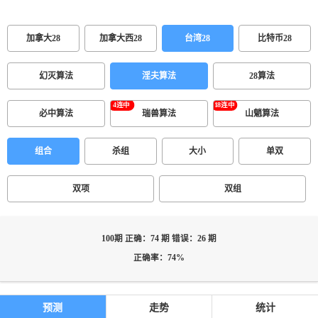
加拿大28
加拿大西28
台湾28
比特币28
幻灭算法
淫夫算法
28算法
必中算法
瑞兽算法
山魈算法
组合
杀组
大小
单双
双项
双组
100期 正确：74 期 错误：26 期
正确率：74%
预测
走势
统计