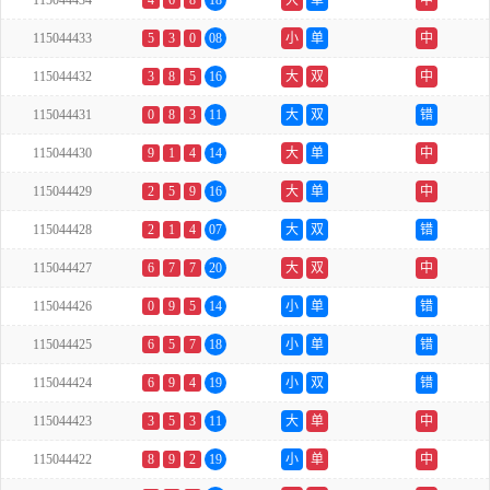
115044434
4
6
8
18
大
单
中
115044433
5
3
0
08
小
单
中
115044432
3
8
5
16
大
双
中
115044431
0
8
3
11
大
双
错
115044430
9
1
4
14
大
单
中
115044429
2
5
9
16
大
单
中
115044428
2
1
4
07
大
双
错
115044427
6
7
7
20
大
双
中
115044426
0
9
5
14
小
单
错
115044425
6
5
7
18
小
单
错
115044424
6
9
4
19
小
双
错
115044423
3
5
3
11
大
单
中
115044422
8
9
2
19
小
单
中