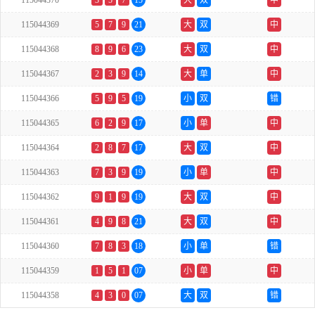
115044370
3
5
7
15
大
双
中
115044369
5
7
9
21
大
双
中
115044368
8
9
6
23
大
双
中
115044367
2
3
9
14
大
单
中
115044366
5
9
5
19
小
双
错
115044365
6
2
9
17
小
单
中
115044364
2
8
7
17
大
双
中
115044363
7
3
9
19
小
单
中
115044362
9
1
9
19
大
双
中
115044361
4
9
8
21
大
双
中
115044360
7
8
3
18
小
单
错
115044359
1
5
1
07
小
单
中
115044358
4
3
0
07
大
双
错