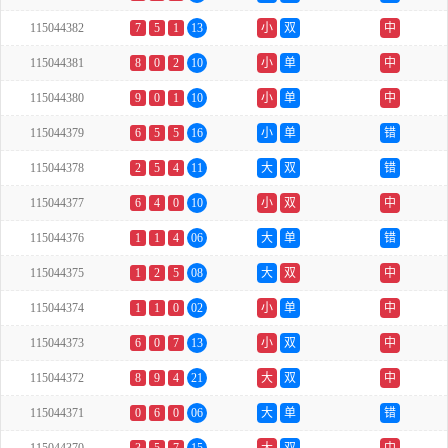
115044382
7
5
1
13
小
双
中
115044381
8
0
2
10
小
单
中
115044380
9
0
1
10
小
单
中
115044379
6
5
5
16
小
单
错
115044378
2
5
4
11
大
双
错
115044377
6
4
0
10
小
双
中
115044376
1
1
4
06
大
单
错
115044375
1
2
5
08
大
双
中
115044374
1
1
0
02
小
单
中
115044373
6
0
7
13
小
双
中
115044372
8
9
4
21
大
双
中
115044371
0
6
0
06
大
单
错