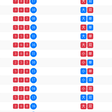
17
大
双
7
8
2
10
大
双
3
6
1
08
大
单
5
1
2
16
大
单
5
9
2
11
大
单
3
5
3
16
大
双
7
6
3
11
小
单
3
0
8
10
小
单
2
5
3
15
小
单
5
2
8
17
小
双
8
1
8
04
小
双
2
2
0
13
大
双
5
2
6
16
大
双
2
6
8