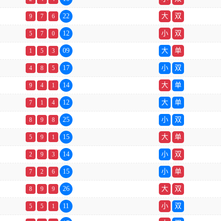
22
大
双
9
7
6
12
小
双
5
7
0
09
大
单
1
5
3
17
小
双
4
8
5
14
大
单
9
4
1
12
大
单
7
1
4
25
小
双
8
9
8
15
大
单
5
9
1
14
小
双
2
9
3
15
小
单
7
2
6
26
大
双
8
9
9
11
小
双
5
5
1