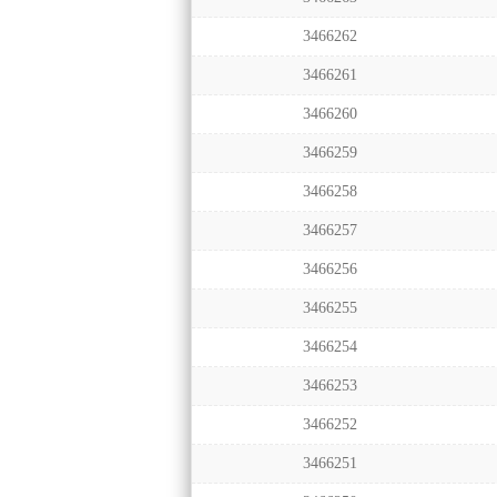
3466262
3466261
3466260
3466259
3466258
3466257
3466256
3466255
3466254
3466253
3466252
3466251