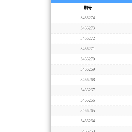
期号
3466274
3466273
3466272
3466271
3466270
3466269
3466268
3466267
3466266
3466265
3466264
3466263