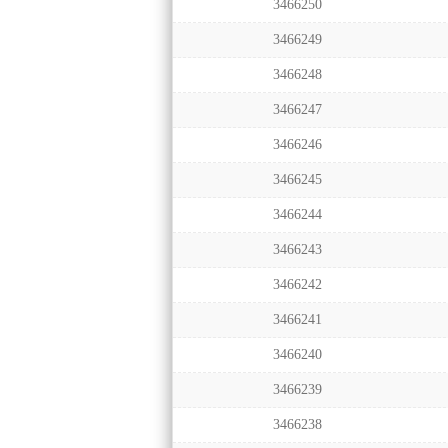
3466250
3466249
3466248
3466247
3466246
3466245
3466244
3466243
3466242
3466241
3466240
3466239
3466238