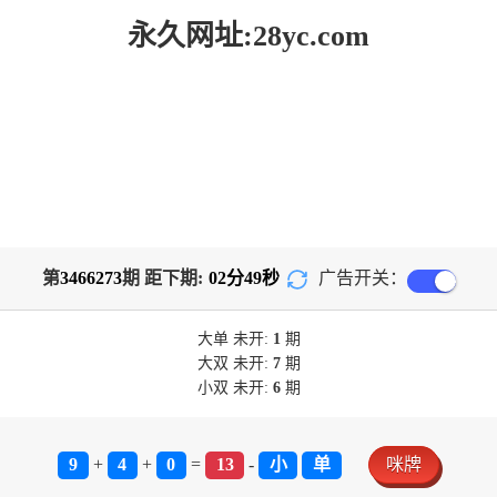
永久网址:28yc.com
第
3466273
期 距下期:
02
分
48
秒
广告开关：
大单
未开:
1
期
大双
未开:
7
期
小双
未开:
6
期
9
+
4
+
0
=
13
-
小
单
咪牌