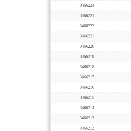
3466224
3466223
3466222
3466221
3466220
3466219
3466218
3466217
3466216
3466215
3466214
3466213
3466212