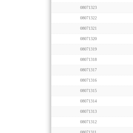
08071323
08071322
08071321
08071320
08071319
08071318
08071317
08071316
08071315
08071314
08071313
08071312
08071311