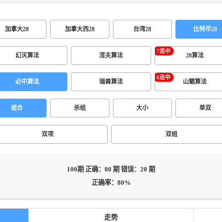
加拿大28
加拿大西28
台湾28
比特币28
幻灭算法
淫夫算法
28算法
必中算法
瑞兽算法
山魈算法
组合
杀组
大小
单双
双项
双组
100期 正确：80 期 错误：20 期
正确率：80%
走势