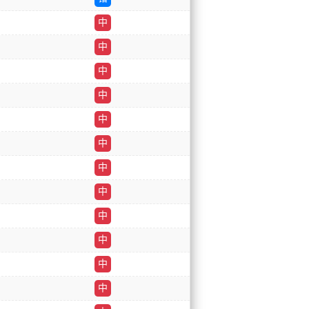
中
中
中
中
中
中
中
中
中
中
中
中