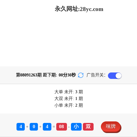
永久网址:28yc.com
第
08091263
期 距下期:
00
分
30
秒
广告开关：
大单
未开:
3
期
大双
未开:
1
期
小单
未开:
2
期
4
0
4
08
小
双
咪牌
+
+
=
-