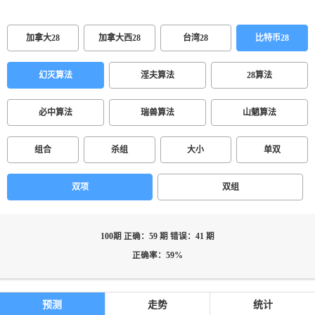
加拿大28
加拿大西28
台湾28
比特币28
幻灭算法
淫夫算法
28算法
必中算法
瑞兽算法
山魈算法
组合
杀组
大小
单双
双项
双组
100期 正确：59 期 错误：41 期
正确率：59%
预测
走势
统计