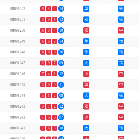
08091252
9
3
2
14
单
错
08091251
3
9
1
13
双
错
08091250
6
0
4
10
双
中
08091249
6
6
2
14
单
错
08091248
8
9
9
26
单
错
08091247
2
0
7
09
大
错
08091246
7
4
1
12
小
中
08091245
2
0
9
11
单
中
08091244
5
1
2
08
大
错
08091243
3
7
2
12
双
中
08091242
1
6
0
07
小
中
08091241
1
6
3
10
大
错