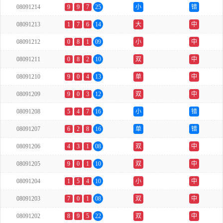
08091214
9
9
7
25
小
错
08091213
1
7
6
14
大
中
08091212
0
8
1
09
小
中
08091211
0
8
2
10
双
中
08091210
9
0
4
13
单
中
08091209
9
0
3
12
双
中
08091208
5
4
7
16
小
错
08091207
6
2
8
16
单
错
08091206
4
3
1
08
双
中
08091205
9
0
1
10
双
中
08091204
1
5
4
10
小
中
08091203
7
0
1
08
双
中
08091202
8
9
5
22
双
中